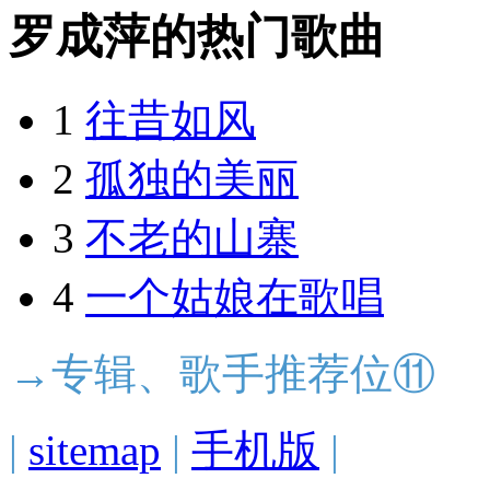
罗成萍的热门歌曲
1
往昔如风
2
孤独的美丽
3
不老的山寨
4
一个姑娘在歌唱
→专辑、歌手推荐位⑪
|
sitemap
|
手机版
|