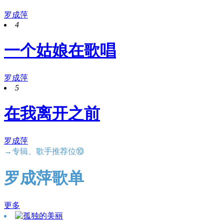
罗成萍
4
一个姑娘在歌唱
罗成萍
5
在我离开之前
罗成萍
→专辑、歌手推荐位⑩
罗成萍歌单
更多