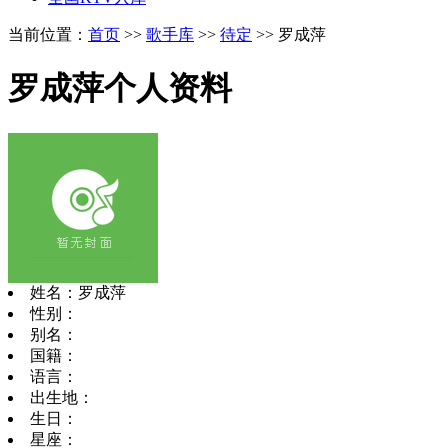
当前位置：
首页
>>
歌手库
>>
待定
>> 罗成萍
罗成萍个人资料
姓名：罗成萍
性别：
别名：
国籍：
语言：
出生地：
生日：
星座：