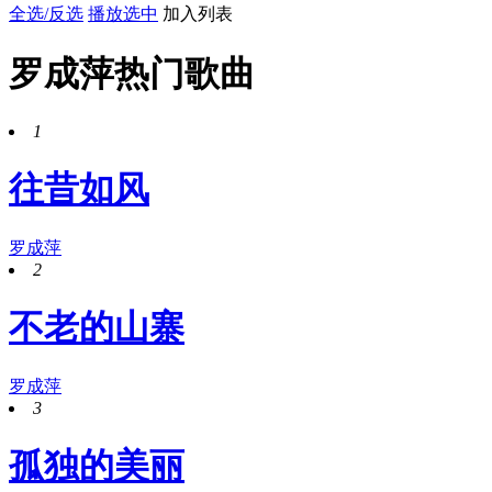
全选/反选
播放选中
加入列表
罗成萍热门歌曲
1
往昔如风
罗成萍
2
不老的山寨
罗成萍
3
孤独的美丽