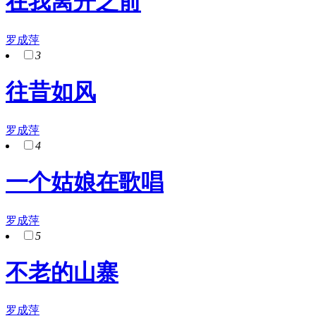
在我离开之前
罗成萍
3
往昔如风
罗成萍
4
一个姑娘在歌唱
罗成萍
5
不老的山寨
罗成萍