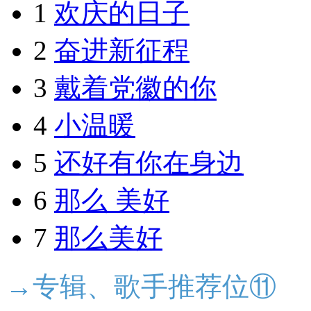
1
欢庆的日子
2
奋进新征程
3
戴着党徽的你
4
小温暖
5
还好有你在身边
6
那么 美好
7
那么美好
→专辑、歌手推荐位⑪