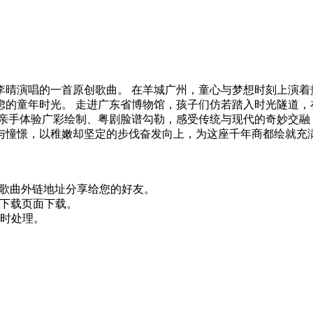
李晴演唱的一首原创歌曲。 在羊城广州，童心与梦想时刻上演着
虑的童年时光。 走进广东省博物馆，孩子们仿若踏入时光隧道，
亲手体验广彩绘制、粤剧脸谱勾勒，感受传统与现代的奇妙交融
与憧憬，以稚嫩却坚定的步伐奋发向上，为这座千年商都绘就充
取歌曲外链地址分享给您的好友。
入下载页面下载。
时处理。