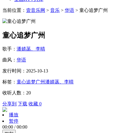
当前位置：
壹音乐网
>
音乐
>
华语
> 童心追梦广州
童心追梦广州
歌手：
潘婧菡、李晴
曲风：
华语
发行时间：2025-10-13
标签：
童心追梦广州
潘婧菡、李晴
收听人数：20
分享到
下载
收藏 0
播放
暂停
00:00
/
00:00
mute