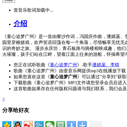
壹音乐歌词加载中...
介绍
《童心追梦广州》是一首由黎沙作词，冯国庆作曲，潘婧菡、
园里穿梭嬉戏，欢声笑语回荡在每一个角落，尽情畅享无忧无
识的奇妙之旅。 漫步永庆坊，青石板路与骑楼相映成趣，他们
火璀璨，孩子们站在江畔，望着江面上往来的游船，怀揣希望
您正在试听歌曲《
童心追梦广州
》-歌手
潘婧菡、李晴
歌曲《童心追梦广州》由壹音乐网提供mp3在线播放下载
如果您喜欢这首《
童心追梦广州
》可以通过"分享到"获
下载歌曲《童心追梦广州》MP3文件请您登录会员后进
这首歌曲如果存在任何版权问题请与我们联系，我们会及
×
分享给好友