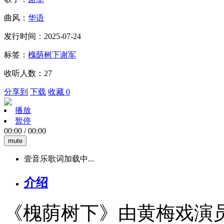
曲风：
华语
发行时间：2025-07-24
标签：
槐荫树下
谢军
收听人数：27
分享到
下载
收藏 0
播放
暂停
00:00
/
00:00
mute
壹音乐歌词加载中...
介绍
《槐荫树下》由黄梅戏演