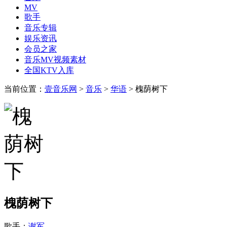
MV
歌手
音乐专辑
娱乐资讯
会员之家
音乐MV视频素材
全国KTV入库
当前位置：
壹音乐网
>
音乐
>
华语
> 槐荫树下
槐荫树下
歌手：
谢军