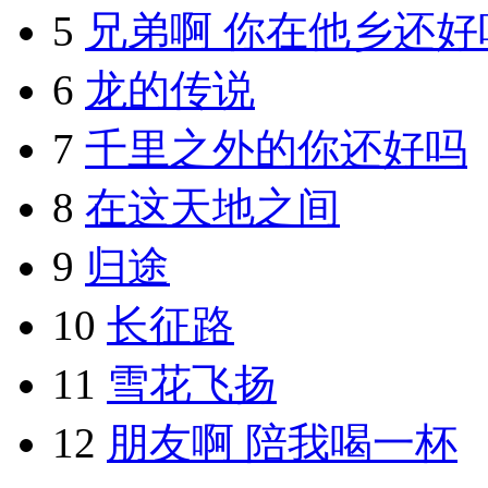
5
兄弟啊 你在他乡还好
6
龙的传说
7
千里之外的你还好吗
8
在这天地之间
9
归途
10
长征路
11
雪花飞扬
12
朋友啊 陪我喝一杯