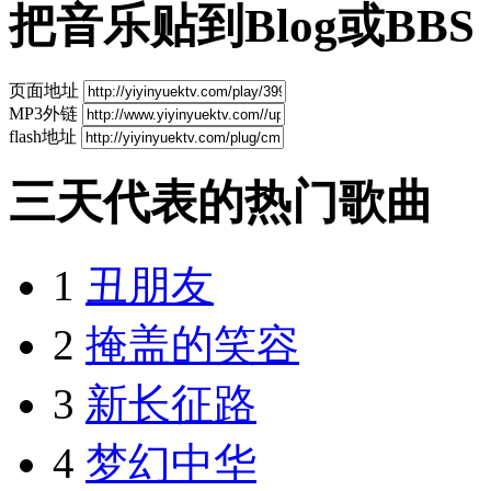
把音乐贴到Blog或BBS
页面地址
MP3外链
flash地址
三天代表的热门歌曲
1
丑朋友
2
掩盖的笑容
3
新长征路
4
梦幻中华