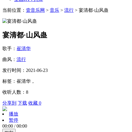
当前位置：
壹音乐网
>
音乐
>
流行
> 宴清都·山风蛊
宴清都·山风蛊
歌手：
崔清华
曲风：
流行
发行时间：2021-06-23
标签：崔清华，
收听人数：8
分享到
下载
收藏 0
播放
暂停
00:00
/
00:00
mute