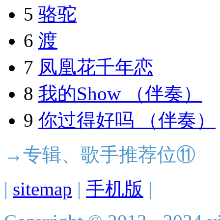
5
骆驼
6
渡
7
凤凰花千年恋
8
我的Show （伴奏）
9
你过得好吗 （伴奏）
→专辑、歌手推荐位⑪
|
sitemap
|
手机版
|