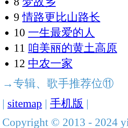
8
梦故乡
9
情路更比山路长
10
一生最爱的人
11
咱美丽的黄土高原
12
中农一家
→专辑、歌手推荐位⑪
|
sitemap
|
手机版
|
Copyright © 2013 - 2024 yi