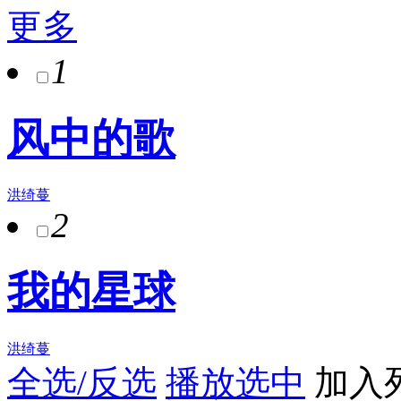
更多
1
风中的歌
洪绮蔓
2
我的星球
洪绮蔓
全选/反选
播放选中
加入