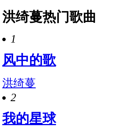
洪绮蔓热门歌曲
1
风中的歌
洪绮蔓
2
我的星球