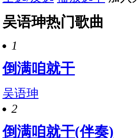
吴语珅热门歌曲
1
倒满咱就干
吴语珅
2
倒满咱就干(伴奏)