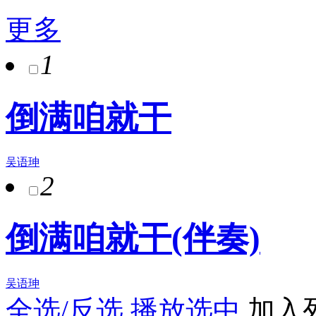
更多
1
倒满咱就干
吴语珅
2
倒满咱就干(伴奏)
吴语珅
全选/反选
播放选中
加入