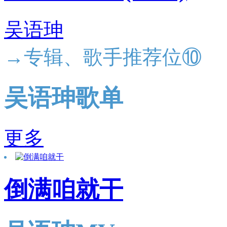
吴语珅
→专辑、歌手推荐位⑩
吴语珅歌单
更多
倒满咱就干