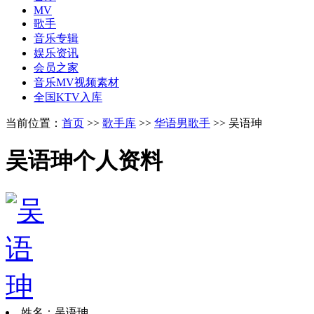
MV
歌手
音乐专辑
娱乐资讯
会员之家
音乐MV视频素材
全国KTV入库
当前位置：
首页
>>
歌手库
>>
华语男歌手
>> 吴语珅
吴语珅个人资料
姓名：吴语珅