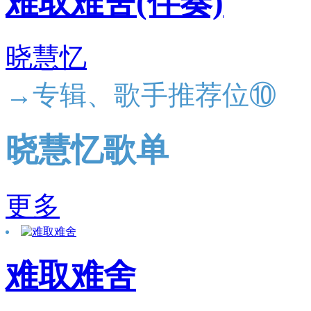
难取难舍(伴奏)
晓慧忆
→专辑、歌手推荐位⑩
晓慧忆歌单
更多
难取难舍