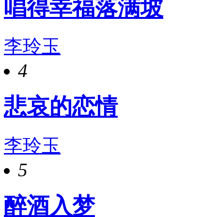
唱得幸福落满坡
李玲玉
4
悲哀的恋情
李玲玉
5
醉酒入梦