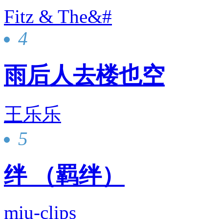
Fitz & The&#
4
雨后人去楼也空
王乐乐
5
绊 （羁绊）
miu-clips