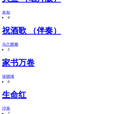
未知
4
祝酒歌 （伴奏）
乌兰图雅
5
家书万卷
张骐维
6
生命红
沙泉
7