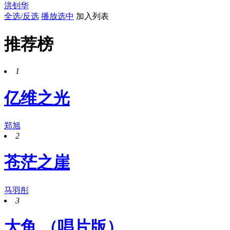
洪钊华
全选/反选
播放选中
加入列表
推荐榜
1
亿维之光
郑旭
2
苍茫之崖
马羽彤
3
大鱼 （唱片版）