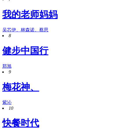
我的老师妈妈
吴芯伊、林森诺、蔡思
8
健步中国行
郑旭
9
梅花神、
紫沁
10
快餐时代