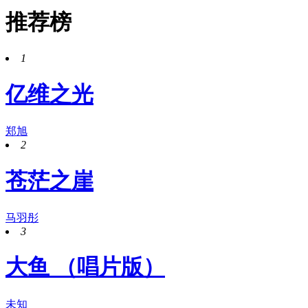
推荐榜
1
亿维之光
郑旭
2
苍茫之崖
马羽彤
3
大鱼 （唱片版）
未知