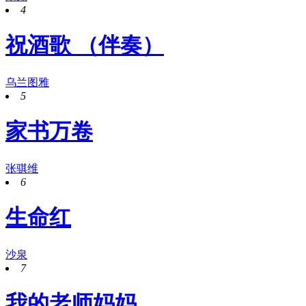
4
祝酒歌 （伴奏）
乌兰图雅
5
家书万卷
张骐维
6
生命红
沙泉
7
我的老师妈妈