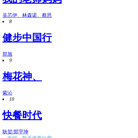
吴芯伊、林森诺、蔡思
8
健步中国行
郑旭
9
梅花神、
紫沁
10
快餐时代
耿贺/郑宇坤