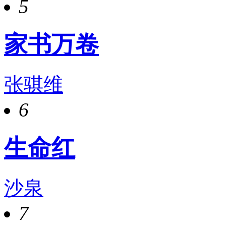
5
家书万卷
张骐维
6
生命红
沙泉
7