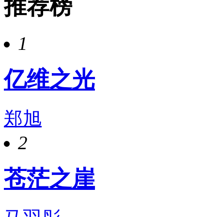
推荐榜
1
亿维之光
郑旭
2
苍茫之崖