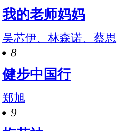
我的老师妈妈
吴芯伊、林森诺、蔡思
8
健步中国行
郑旭
9