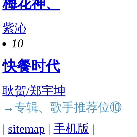
梅花神、
紫沁
10
快餐时代
耿贺/郑宇坤
→专辑、歌手推荐位⑩
|
sitemap
|
手机版
|