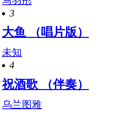
马羽彤
3
大鱼 （唱片版）
未知
4
祝酒歌 （伴奏）
乌兰图雅