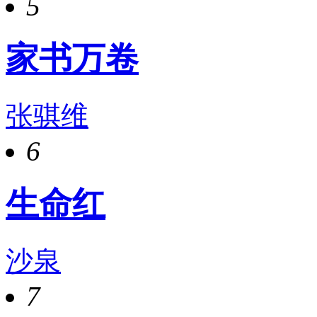
5
家书万卷
张骐维
6
生命红
沙泉
7