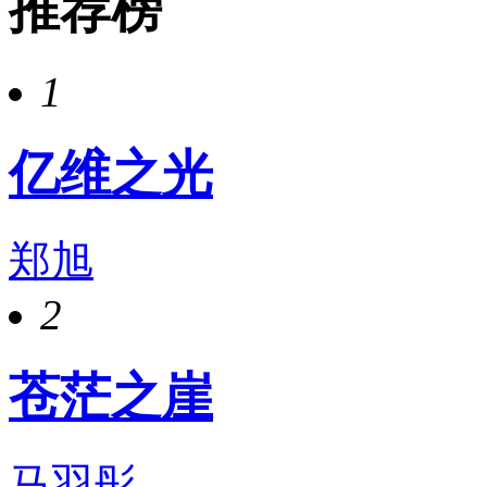
推荐榜
1
亿维之光
郑旭
2
苍茫之崖
马羽彤