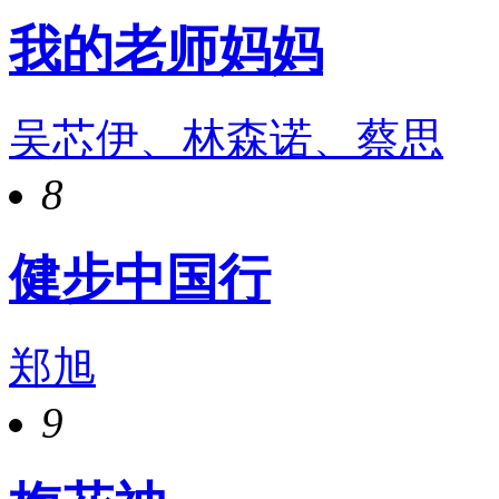
我的老师妈妈
吴芯伊、林森诺、蔡思
8
健步中国行
郑旭
9