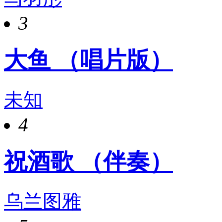
3
大鱼 （唱片版）
未知
4
祝酒歌 （伴奏）
乌兰图雅