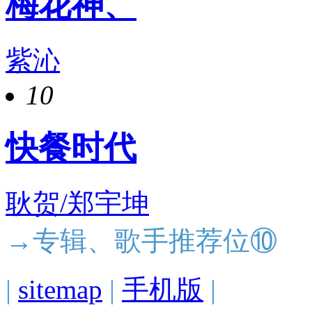
梅花神、
紫沁
10
快餐时代
耿贺/郑宇坤
→专辑、歌手推荐位⑩
|
sitemap
|
手机版
|